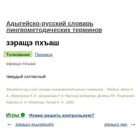
Адыгейско-русский словарь
лингвометодических терминов
зэращэ пхъаш
Толкование
Перевод
зэращэ пхъаш
твердый согласный
Адыгейско-русский словарь лингвометодических терминов. - Майкоп
.
Шаов А.
А., Меретуков К. Х., Шхалахова Р. А. Научный редактор: Долева Р.Н. Рецензент:
Абрегов А. Н. Редактор: Нехай Н. Н.
.
2002
.
Игры ⚽
Нужно решить контрольную?
зэращэ къызэрыкIу
зэращэ чан